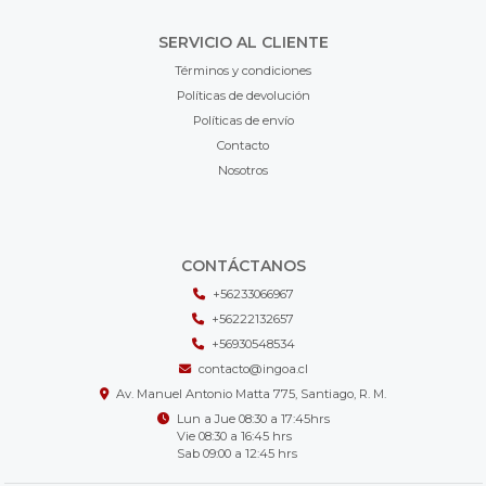
SERVICIO AL CLIENTE
Términos y condiciones
Políticas de devolución
Políticas de envío
Contacto
Nosotros
CONTÁCTANOS
+56233066967
+56222132657
+56930548534
contacto@ingoa.cl
Av. Manuel Antonio Matta 775, Santiago, R. M.
Lun a Jue 08:30 a 17:45hrs
Vie 08:30 a 16:45 hrs
Sab 09:00 a 12:45 hrs