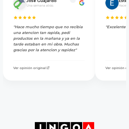
Jose Guajardo
Este
Una semana atrás
Hace 5
"Hace mucho tiempo que no recibia
"Excelente s
una atencion tan rapida, pedi
productos en la mañana y ya en la
tarde estaban en mi obra. Muchas
gracias por la atencion y rapidez"
Ver opinión original
Ver opinión or