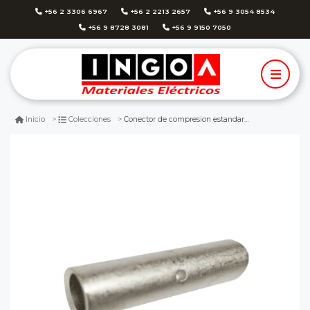
+56 2 3306 6967
+56 2 2213 2657
+56 9 3054 8534
+56 9 8728 3081
+56 9 9150 7050
Conector de compresion estandard 8 awg (10mm2) manguito
Inicio
Colecciones