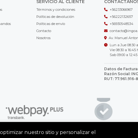
SERVICIO AL CLIENTE
CONTÁCTANO
os
Términos y condiciones
+56233066967
Políticas de devolución
+56222132657
mandos
Políticas de envío
+56930548534
Contacto
contacto@ingoa.
Nosotros
Av. Manuel Antoni
Lun a Jue 08:30 a
Vie 08:30 a 16:45 
Sab 09:00 a 12:45
Datos de Factura
Razón Social: I
RUT: 77.961.916-
optimizar nuestro sitio y personalizar el