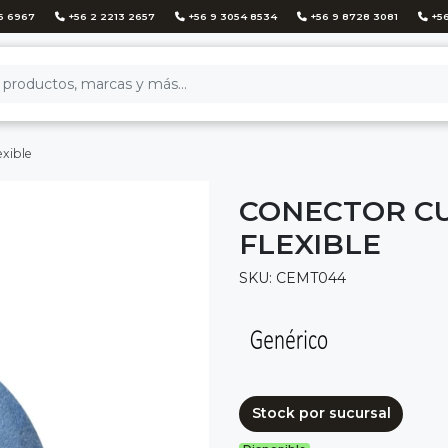
6 6967
+56 2 2213 2657
+56 9 3054 8534
+56 9 8728 3081
+56
xible
CONECTOR C
FLEXIBLE
SKU: CEMT044
Stock por sucursal