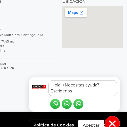
S
UBICACIÓN
cl
o Matta 775, Santiago, R. M.
 17:45hrs
hrs
 hrs
ción:
NGOA SPA
8
¡Hola! ¿Necesitas ayuda?
Escríbenos
x
Política de Cookies
Aceptar