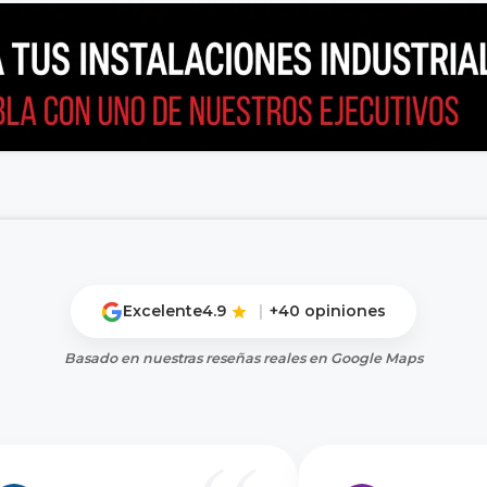
Excelente
4.9
|
+40 opiniones
Basado en nuestras reseñas reales en Google Maps