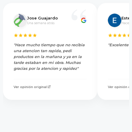
Jose Guajardo
Este
Una semana atrás
Hace 5
"Hace mucho tiempo que no recibia
"Excelente s
una atencion tan rapida, pedi
productos en la mañana y ya en la
tarde estaban en mi obra. Muchas
gracias por la atencion y rapidez"
Ver opinión original
Ver opinión or