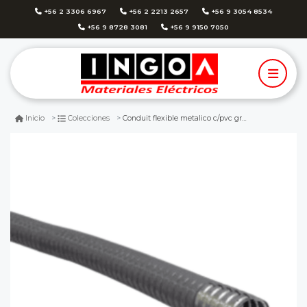
+56 2 3306 6967
+56 2 2213 2657
+56 9 3054 8534
+56 9 8728 3081
+56 9 9150 7050
Conduit flexible metalico c/pvc gris 40mm x mt
Inicio
Colecciones