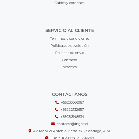
Cables y cordones
SERVICIO AL CLIENTE
Términos y condiciones
Políticas de devolución
Políticas de envío
Contacto
Nosotros
CONTÁCTANOS
+56233066967
+56222132657
+56930548534
contacto@ingoa.cl
Av. Manuel Antonio Matta 775, Santiago, R. M.
Lun a Jue 08:30 a 17:45hrs