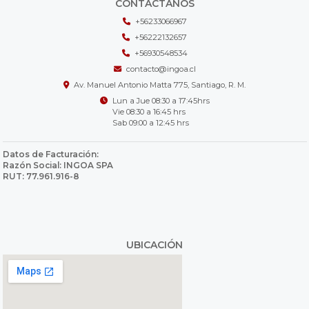
CONTÁCTANOS
+56233066967
+56222132657
+56930548534
contacto@ingoa.cl
Av. Manuel Antonio Matta 775, Santiago, R. M.
Lun a Jue 08:30 a 17:45hrs
Vie 08:30 a 16:45 hrs
Sab 09:00 a 12:45 hrs
Datos de Facturación:
Razón Social: INGOA SPA
RUT: 77.961.916-8
UBICACIÓN