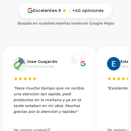
Excelente
4.9
|
+40 opiniones
Basado en nuestras reseñas reales en Google Maps
Jose Guajardo
Este
Una semana atrás
Hace 5
"Hace mucho tiempo que no recibia
"Excelente s
una atencion tan rapida, pedi
productos en la mañana y ya en la
tarde estaban en mi obra. Muchas
gracias por la atencion y rapidez"
Ver opinión original
Ver opinión or