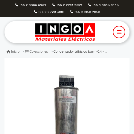
+56 2 3306 6967
+56 2 2213 2657
+56 9 3054 8534
+56 9 8728 3081
+56 9 9150 7050
Condensador trifásico bgmj-0.4 - 20kvar 400v cnc
Inicio
Colecciones