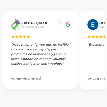
Jose Guajardo
Este
Una semana atrás
Hace 5
"Hace mucho tiempo que no recibia
"Excelente s
una atencion tan rapida, pedi
productos en la mañana y ya en la
tarde estaban en mi obra. Muchas
gracias por la atencion y rapidez"
Ver opinión original
Ver opinión or