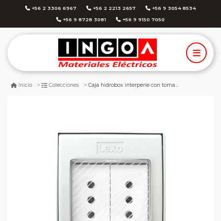
+56 2 3306 6967
+56 2 2213 2657
+56 9 3054 8534
+56 9 8728 3081
+56 9 9150 7050
Caja hidrobox interperie con tomacorriente doble 10a 250v ip55 - lexo
Inicio
Colecciones