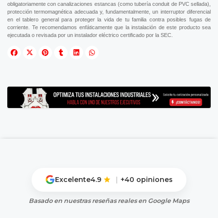
obligatoriamente con canalizaciones estancas (como tubería conduit de PVC sellada),
protección termomagnética adecuada y, fundamentalmente, un interruptor diferencial
en el tablero general para proteger la vida de tu familia contra posibles fugas de
corriente. Te recomendamos enfáticamente que la instalación de este producto sea
ejecutada o revisada por un instalador eléctrico certificado por la SEC.
Excelente
4.9
|
+40 opiniones
Basado en nuestras reseñas reales en Google Maps