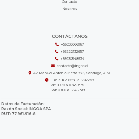
Contacto
Nosotros
CONTÁCTANOS
+56233066967
+56222132657
+56930548534
contacto@ingoa.cl
Av. Manuel Antonio Matta 775, Santiago, R. M.
Lun a Jue 08:30 a 17:45hrs
Vie 08:30 a 16:45 hrs
Sab 09:00 a 12:45 hrs
Datos de Facturación:
Razón Social: INGOA SPA
RUT: 77.961.916-8