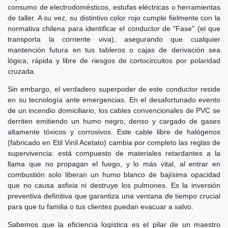
consumo de electrodomésticos, estufas eléctricas o herramientas
de taller. A su vez, su distintivo color rojo cumple fielmente con la
normativa chilena para identificar el conductor de "Fase" (el que
transporta la corriente viva), asegurando que cualquier
mantención futura en tus tableros o cajas de derivación sea
lógica, rápida y libre de riesgos de cortocircuitos por polaridad
cruzada.
Sin embargo, el verdadero superpoder de este conductor reside
en su tecnología ante emergencias. En el desafortunado evento
de un incendio domiciliario, los cables convencionales de PVC se
derriten emitiendo un humo negro, denso y cargado de gases
altamente tóxicos y corrosivos. Este cable libre de halógenos
(fabricado en Etil Vinil Acetato) cambia por completo las reglas de
supervivencia: está compuesto de materiales retardantes a la
llama que no propagan el fuego, y lo más vital, al entrar en
combustión solo liberan un humo blanco de bajísima opacidad
que no causa asfixia ni destruye los pulmones. Es la inversión
preventiva definitiva que garantiza una ventana de tiempo crucial
para que tu familia o tus clientes puedan evacuar a salvo.
Sabemos que la eficiencia logística es el pilar de un maestro