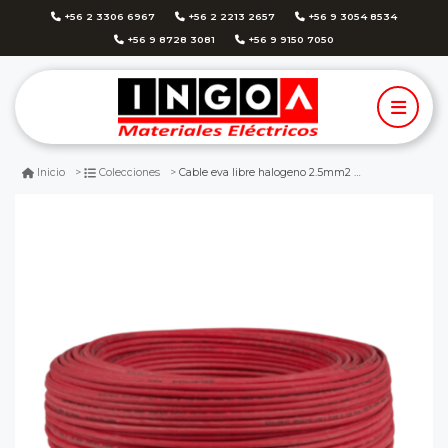
+56 2 3306 6967
+56 2 2213 2657
+56 9 3054 8534
+56 9 8728 3081
+56 9 9150 7050
Cable eva libre halogeno 2.5mm2 rojo 750v - 100mts
Inicio
Colecciones