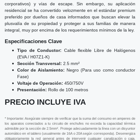
corporativos) y vías de escape. Sin embargo, su aplicación
residencial se ha convertido velozmente en el estándar premium
preferido por dueños de casa informados que buscan elevar la
plusvalía de su propiedad y proteger a sus familias de manera
integral, muy por encima de los requerimientos mínimos de la ley.
Especificaciones Clave
Tipo de Conductor:
Cable flexible Libre de Halógenos
(EVA / H07Z1-K)
Sección Transversal:
2.5 mm²
Color de Aislamiento:
Negro (Para uso como conductor
Fase)
Voltaje de Operación:
450/750V
Presentación:
Rollo de 100 metros
PRECIO INCLUYE IVA
* Importante: Asegúrate siempre de verificar que la suma del consumo en amperes de
los aparatos conectados a tu circuito de enchufes no exceda la capacidad térmica
admisible por la sección de 2.5mm². Protege adecuadamente la línea con un disyuntor
automático en el tablero (usualmente de 16A o 20A según corresponda). Desenergiza
obligatoriamente la red general antes de intervenir cualquier canalización o caja.