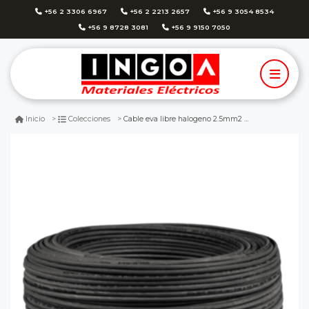
+56 2 3306 6967
+56 2 2213 2657
+56 9 3054 8534
+56 9 8728 3081
+56 9 9150 7050
Cable eva libre halogeno 2.5mm2 negro 750v - 100mts
Inicio
Colecciones