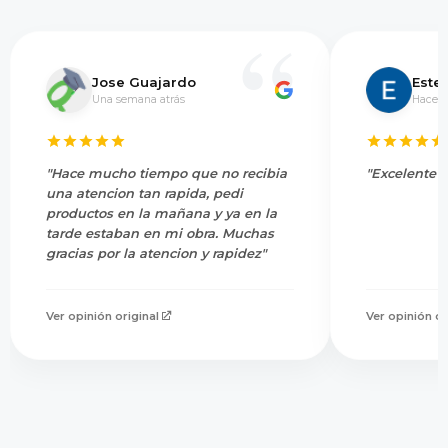
Jose Guajardo
Este
Una semana atrás
Hace 5
"Hace mucho tiempo que no recibia
"Excelente s
una atencion tan rapida, pedi
productos en la mañana y ya en la
tarde estaban en mi obra. Muchas
gracias por la atencion y rapidez"
Ver opinión original
Ver opinión or