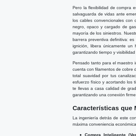
Pero la flexibilidad de compra e
salvaguarda de vidas ante emerg
los cables convencionales con 
negro, opaco y cargado de gases
mayoría de los siniestros. Nuestr
barrera preventiva definitiva: e
ignición, libera únicamente u
garantizando tiempo y visibilida
Pensado tanto para el maestro i
cuenta con filamentos de cobre de
total suavidad por tus canaliza
esfuerzo físico y acortando los 
te llevas a casa calidad de gra
garantizando una conexión firme
Características que 
La ingeniería detrás de este co
máxima conveniencia económica 
Compra Inteligente (Ve