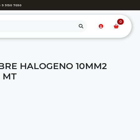
 9 9150 7050
0
IBRE HALOGENO 10MM2
X MT