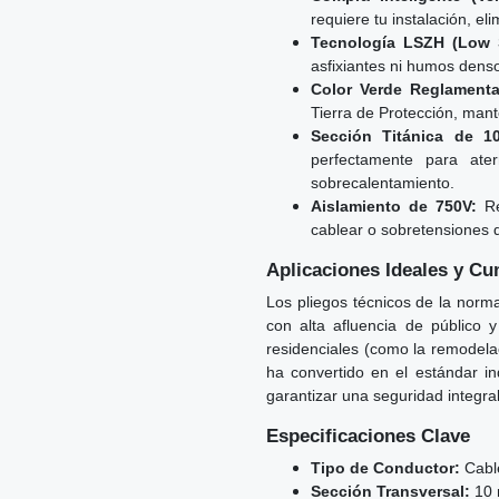
requiere tu instalación, e
Tecnología LSZH (Low 
asfixiantes ni humos denso
Color Verde Reglamenta
Tierra de Protección, mant
Sección Titánica de 1
perfectamente para ater
sobrecalentamiento.
Aislamiento de 750V:
Res
cablear o sobretensiones d
Aplicaciones Ideales y C
Los pliegos técnicos de la norm
con alta afluencia de público 
residenciales (como la remodelac
ha convertido en el estándar in
garantizar una seguridad integral
Especificaciones Clave
Tipo de Conductor:
Cable
Sección Transversal:
10