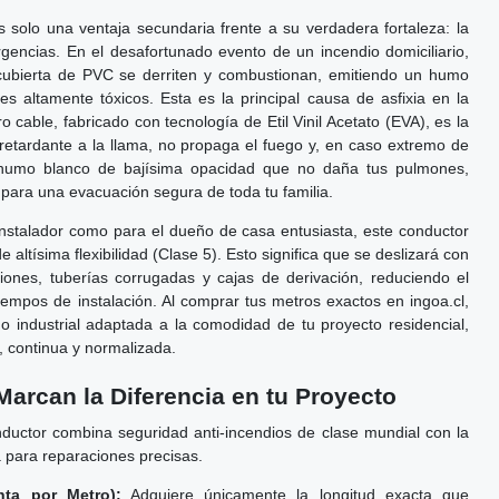
s solo una ventaja secundaria frente a su verdadera fortaleza: la
encias. En el desafortunado evento de un incendio domiciliario,
cubierta de PVC se derriten y combustionan, emitiendo un humo
 altamente tóxicos. Esta es la principal causa de asfixia en la
o cable, fabricado con tecnología de Etil Vinil Acetato (EVA), es la
s retardante a la llama, no propaga el fuego y, en caso extremo de
n humo blanco de bajísima opacidad que no daña tus pulmones,
d para una evacuación segura de toda tu familia.
nstalador como para el dueño de casa entusiasta, este conductor
 altísima flexibilidad (Clase 5). Esto significa que se deslizará con
ciones, tuberías corrugadas y cajas de derivación, reduciendo el
tiempos de instalación. Al comprar tus metros exactos en ingoa.cl,
do industrial adaptada a la comodidad de tu proyecto residencial,
, continua y normalizada.
Marcan la Diferencia en tu Proyecto
nductor combina seguridad anti-incendios de clase mundial con la
para reparaciones precisas.
nta por Metro):
Adquiere únicamente la longitud exacta que