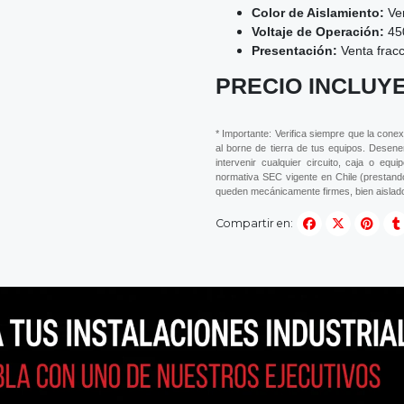
Color de Aislamiento:
Ver
Voltaje de Operación:
45
Presentación:
Venta fracc
PRECIO INCLUYE
* Importante: Verifica siempre que la conex
al borne de tierra de tus equipos. Desene
intervenir cualquier circuito, caja o eq
normativa SEC vigente en Chile (prestand
queden mecánicamente firmes, bien aislado
Compartir en: