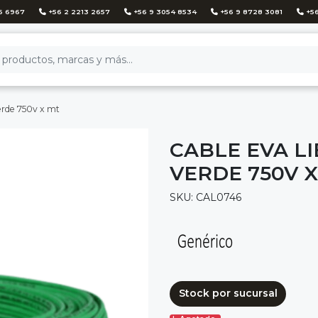
6 6967
+56 2 2213 2657
+56 9 3054 8534
+56 9 8728 3081
+56
rde 750v x mt
CABLE EVA L
VERDE 750V 
SKU: CAL0746
Stock por sucursal