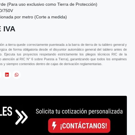
de (Para uso exclusivo como Tierra de Protección)
0/750V
ionada por metro (Corte a medida)
 IVA
ión a tierra quede correctamente puenteada a la barra de tierra de tu tablero general y
rgiza de forma obligatoria desde el disyuntor automático general del tablero antes de
uipo. Ejecuta tus proyectos respetando estrictamente los pliegos técnicos RIC de la
o atención al RIC N° 6 sobre Puesta a Tierra), garantizando que todos los empalmes
s y siempre contenidos dentro de cajas de derivación reglamentarias.