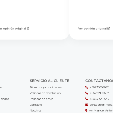
er opinión original
Ver opinión original
SERVICIO AL CLIENTE
CONTÁCTANO
os
Términos y condiciones
+56233066967
Políticas de devolución
+56222132657
mandos
Políticas de envío
+56930548534
Contacto
contacto@ingoa.
Nosotros
Av. Manuel Antoni