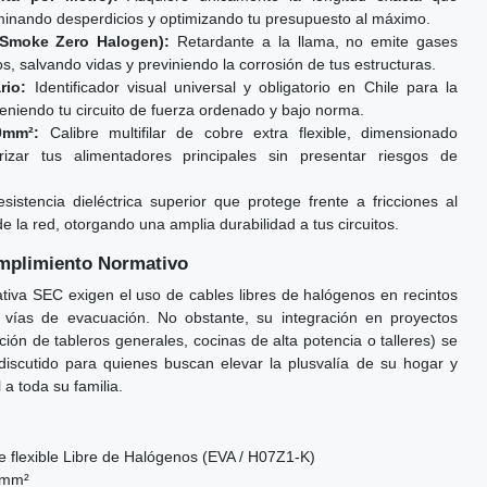
liminando desperdicios y optimizando tu presupuesto al máximo.
Smoke Zero Halogen):
Retardante a la llama, no emite gases
s, salvando vidas y previniendo la corrosión de tus estructuras.
rio:
Identificador visual universal y obligatorio en Chile para la
eniendo tu circuito de fuerza ordenado y bajo norma.
0mm²:
Calibre multifilar de cobre extra flexible, dimensionado
rizar tus alimentadores principales sin presentar riesgos de
istencia dieléctrica superior que protege frente a fricciones al
e la red, otorgando una amplia durabilidad a tus circuitos.
umplimiento Normativo
ativa SEC exigen el uso de cables libres de halógenos en recintos
y vías de evacuación. No obstante, su integración en proyectos
ión de tableros generales, cocinas de alta potencia o talleres) se
discutido para quienes buscan elevar la plusvalía de su hogar y
 a toda su familia.
 flexible Libre de Halógenos (EVA / H07Z1-K)
 mm²