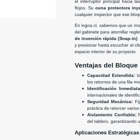
el interruptor principal hacia l
flojos. Su
cuna protectora iny
cualquier inspector que ese bloq
En ingoa.cl, sabemos que un mon
del gabinete para atornillar reg
de inserción rápida (Snap-in)
.
y presionar hasta escuchar el cli
espacio interior de su proyecto.
Ventajas del Bloque 
Capacidad Extendida:
Id
los retornos de una fila m
Identificación Inmediata
internacionales de identifi
Seguridad Mecánica:
Fij
práctica de retorcer varios 
Aislamiento Confiable:
P
del tablero, garantizando un
Aplicaciones Estratégicas