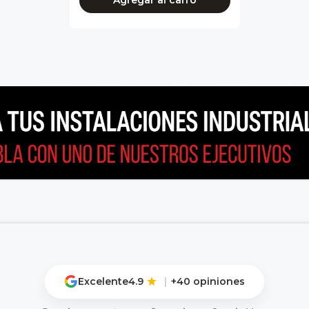
Agregar al carro
Excelente
4.9
|
+40 opiniones