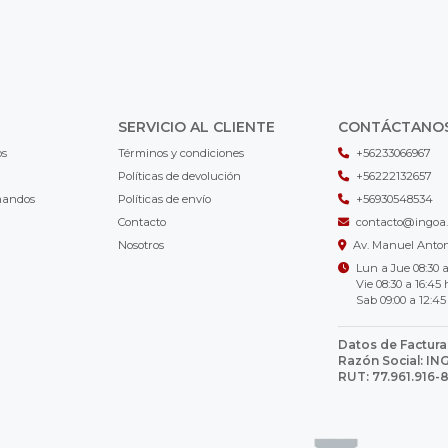
SERVICIO AL CLIENTE
CONTÁCTANO
os
Términos y condiciones
+56233066967
Políticas de devolución
+56222132657
mandos
Políticas de envío
+56930548534
Contacto
contacto@ingoa.
Nosotros
Av. Manuel Antoni
Lun a Jue 08:30 a
Vie 08:30 a 16:45 
Sab 09:00 a 12:45
Datos de Factura
Razón Social: I
RUT: 77.961.916-