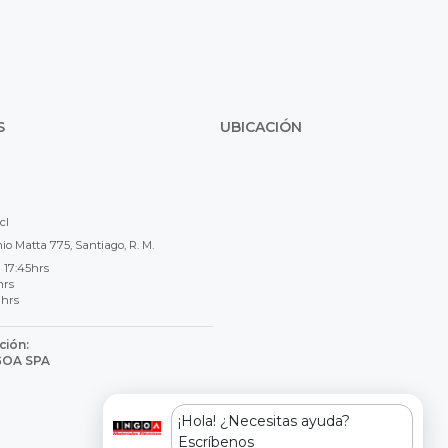
S
UBICACIÓN
cl
o Matta 775, Santiago, R. M.
 17:45hrs
hrs
 hrs
ción:
NGOA SPA
8
¡Hola! ¿Necesitas ayuda?
Escríbenos