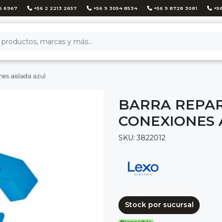
6 6967
+56 2 2213 2657
+56 9 3054 8534
+56 9 8728 3081
+56
nes aislada azul
BARRA REPART
CONEXIONES 
SKU: 3822012
Stock por sucursal