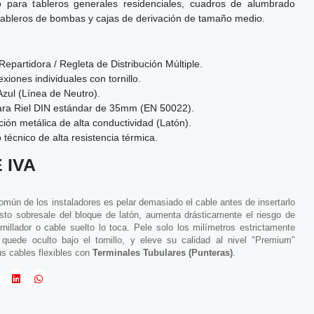
ico para tableros generales residenciales, cuadros de alumbrado
, tableros de bombas y cajas de derivación de tamaño medio.
epartidora / Regleta de Distribución Múltiple.
iones individuales con tornillo.
zul (Línea de Neutro).
ara Riel DIN estándar de 35mm (EN 50022).
ión metálica de alta conductividad (Latón).
 técnico de alta resistencia térmica.
 IVA
común de los instaladores es pelar demasiado el cable antes de insertarlo
sto sobresale del bloque de latón, aumenta drásticamente el riesgo de
ornillador o cable suelto lo toca. Pele solo los milímetros estrictamente
quede oculto bajo el tornillo, y eleve su calidad al nivel "Premium"
s cables flexibles con
Terminales Tubulares (Punteras)
.