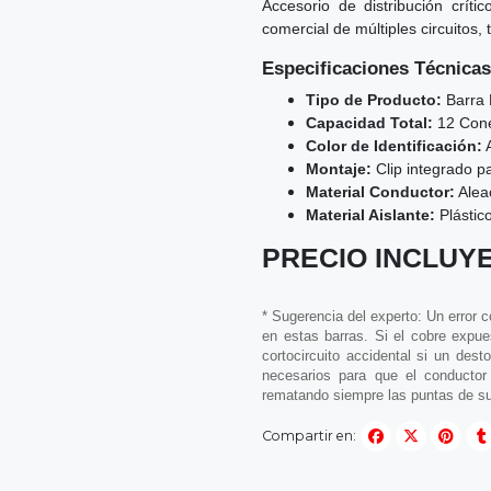
Accesorio de distribución crít
comercial de múltiples circuitos
Especificaciones Técnicas
Tipo de Producto:
Barra R
Capacidad Total:
12 Conex
Color de Identificación:
A
Montaje:
Clip integrado p
Material Conductor:
Aleac
Material Aislante:
Plástico
PRECIO INCLUYE
* Sugerencia del experto: Un error 
en estas barras. Si el cobre expue
cortocircuito accidental si un dest
necesarios para que el conductor 
rematando siempre las puntas de su
Compartir en: