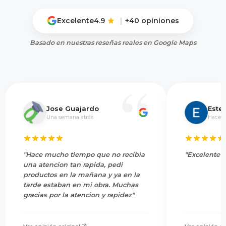
Excelente
4.9
|
+40 opiniones
Basado en nuestras reseñas reales en Google Maps
Jose Guajardo
Este
Una semana atrás
Hace 5
"Hace mucho tiempo que no recibia
"Excelente s
una atencion tan rapida, pedi
productos en la mañana y ya en la
tarde estaban en mi obra. Muchas
gracias por la atencion y rapidez"