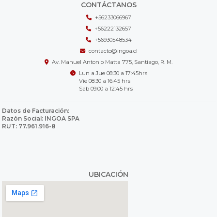
CONTÁCTANOS
+56233066967
+56222132657
+56930548534
contacto@ingoa.cl
Av. Manuel Antonio Matta 775, Santiago, R. M.
Lun a Jue 08:30 a 17:45hrs
Vie 08:30 a 16:45 hrs
Sab 09:00 a 12:45 hrs
Datos de Facturación:
Razón Social: INGOA SPA
RUT: 77.961.916-8
UBICACIÓN