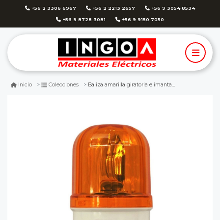
+56 2 3306 6967
+56 2 2213 2657
+56 9 3054 8534
+56 9 8728 3081
+56 9 9150 7050
Baliza amarilla giratoria e imantada 12vac ltd-1101 - cnc
Inicio
Colecciones