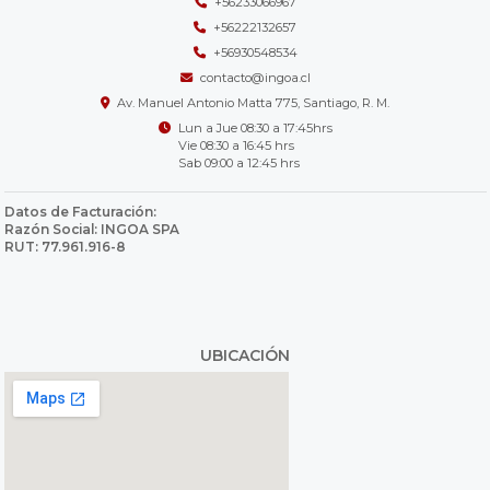
+56233066967
+56222132657
+56930548534
contacto@ingoa.cl
Av. Manuel Antonio Matta 775, Santiago, R. M.
Lun a Jue 08:30 a 17:45hrs
Vie 08:30 a 16:45 hrs
Sab 09:00 a 12:45 hrs
Datos de Facturación:
Razón Social: INGOA SPA
RUT: 77.961.916-8
UBICACIÓN