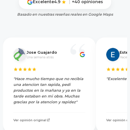
Excelente
4.9
|
+40 opiniones
Basado en nuestras reseñas reales en Google Maps
Jose Guajardo
Este
Una semana atrás
Hace 5
"Hace mucho tiempo que no recibia
"Excelente s
una atencion tan rapida, pedi
productos en la mañana y ya en la
tarde estaban en mi obra. Muchas
gracias por la atencion y rapidez"
Ver opinión original
Ver opinión or