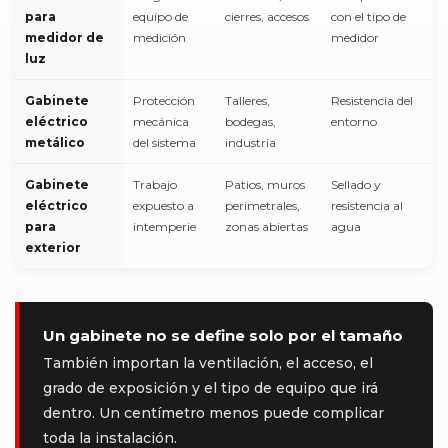
para
equipo de
cierres, accesos
con el tipo de
medidor de
medición
medidor
luz
Gabinete
Protección
Talleres,
Resistencia del
eléctrico
mecánica
bodegas,
entorno
metálico
del sistema
industria
Gabinete
Trabajo
Patios, muros
Sellado y
eléctrico
expuesto a
perimetrales,
resistencia al
para
intemperie
zonas abiertas
agua
exterior
Un gabinete no se define solo por el tamaño
También importan la ventilación, el acceso, el
grado de exposición y el tipo de equipo que irá
dentro. Un centímetro menos puede complicar
toda la instalación.