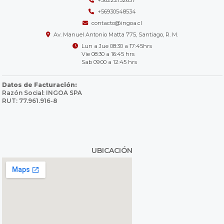
+56222132657
+56930548534
contacto@ingoa.cl
Av. Manuel Antonio Matta 775, Santiago, R. M.
Lun a Jue 08:30 a 17:45hrs
Vie 08:30 a 16:45 hrs
Sab 09:00 a 12:45 hrs
Datos de Facturación:
Razón Social: INGOA SPA
RUT: 77.961.916-8
UBICACIÓN