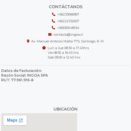
CONTÁCTANOS
+56233066967
+56222132657
+56930548534
contacto@ingoa.cl
Av. Manuel Antonio Matta 775, Santiago, R. M.
Lun a Jue 08:30 a 17:45hrs
Vie 08:30 a 16:45 hrs
Sab 09:00 a 12:45 hrs
Datos de Facturación:
Razón Social: INGOA SPA
RUT: 77.961.916-8
UBICACIÓN