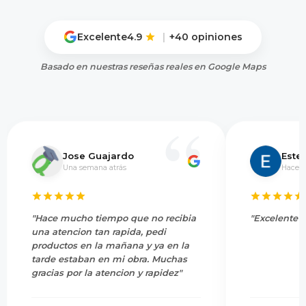
Excelente
4.9
|
+40 opiniones
Basado en nuestras reseñas reales en Google Maps
Jose Guajardo
Este
Una semana atrás
Hace 5
"Hace mucho tiempo que no recibia
"Excelente s
una atencion tan rapida, pedi
productos en la mañana y ya en la
tarde estaban en mi obra. Muchas
gracias por la atencion y rapidez"