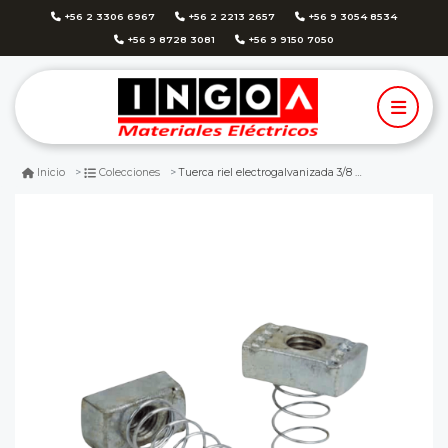
+56 2 3306 6967
+56 2 2213 2657
+56 9 3054 8534
+56 9 8728 3081
+56 9 9150 7050
Tuerca riel electrogalvanizada 3/8 con resorte para riel unistrut
Inicio
Colecciones