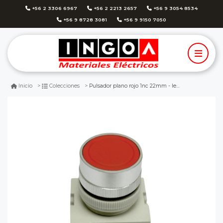
+56 2 3306 6967
+56 2 2213 2657
+56 9 3054 8534
+56 9 8728 3081
+56 9 9150 7050
Pulsador plano rojo 1nc 22mm - lexo
Inicio
Colecciones