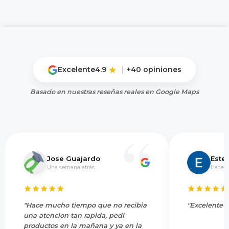
Excelente
4.9
|
+40 opiniones
Basado en nuestras reseñas reales en Google Maps
Jose Guajardo
Este
Una semana atrás
Hace 5
"Hace mucho tiempo que no recibia
"Excelente s
una atencion tan rapida, pedi
productos en la mañana y ya en la