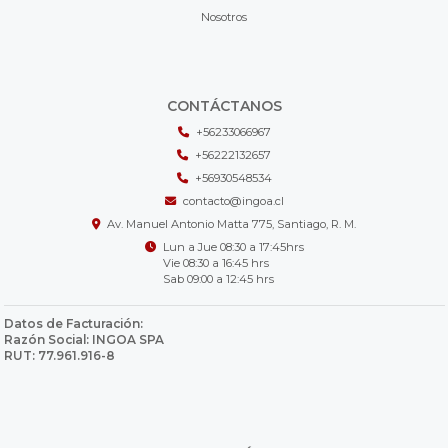
Nosotros
CONTÁCTANOS
+56233066967
+56222132657
+56930548534
contacto@ingoa.cl
Av. Manuel Antonio Matta 775, Santiago, R. M.
Lun a Jue 08:30 a 17:45hrs
Vie 08:30 a 16:45 hrs
Sab 09:00 a 12:45 hrs
Datos de Facturación:
Razón Social: INGOA SPA
RUT: 77.961.916-8