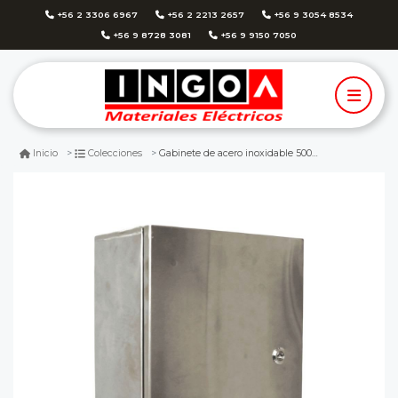
+56 2 3306 6967
+56 2 2213 2657
+56 9 3054 8534
+56 9 8728 3081
+56 9 9150 7050
Gabinete de acero inoxidable 500x400x200 1 puerta ip65 stainless 304
Inicio
Colecciones