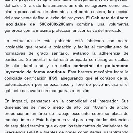
del calor. Si a esto le sumamos un entorno agresivo como una
planta procesadora de alimentos o el borde costero, la elección
del envolvente define el éxito del proyecto. El
Gabinete de Acero
Inoxidable de 500x400x200mm
combina una volumetría
generosa con la máxima protección anticorrosiva del mercado.
La estructura de este gabinete está fabricada con acero
inoxidable que repele la oxidación y facilita el cumplimiento de
normativas de grado sanitario, evitando la adherencia de
partículas. Su puerta frontal está equipada con bisagras ocultas
de alta durabilidad y un
sello perimetral de poliuretano
inyectado de forma continua
. Esta barrera mecánica logra la
codiciada certificación
IP65
, asegurando que el corazón de su
automatización permanezca seco y libre de polvo incluso si el
gabinete es lavado con mangueras a presión.
En ingoa.cl, pensamos en la comodidad del integrador. Sus
dimensiones de medio metro de alto por 400mm de ancho
proporcionan un área de trabajo excelente sobre su placa de
montaje interior. Esta holgura es vital para respetar las distancias
de seguridad térmica que exigen los fabricantes de Variadores de
Frecuencia (VFD) y fuentes de poder conmutadas, garantizando