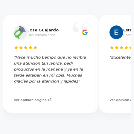
Jose Guajardo
Este
Una semana atrás
Hace 5
"Hace mucho tiempo que no recibia
"Excelente s
una atencion tan rapida, pedi
productos en la mañana y ya en la
tarde estaban en mi obra. Muchas
gracias por la atencion y rapidez"
Ver opinión original
Ver opinión or