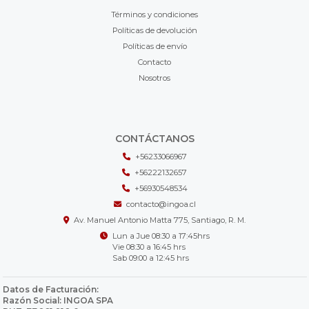
Términos y condiciones
Políticas de devolución
Políticas de envío
Contacto
Nosotros
CONTÁCTANOS
+56233066967
+56222132657
+56930548534
contacto@ingoa.cl
Av. Manuel Antonio Matta 775, Santiago, R. M.
Lun a Jue 08:30 a 17:45hrs
Vie 08:30 a 16:45 hrs
Sab 09:00 a 12:45 hrs
Datos de Facturación:
Razón Social: INGOA SPA