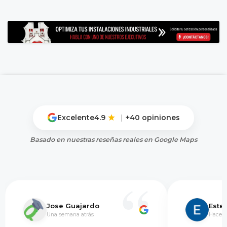
Excelente
4.9
|
+40 opiniones
Basado en nuestras reseñas reales en Google Maps
Jose Guajardo
Este
Una semana atrás
Hace 5