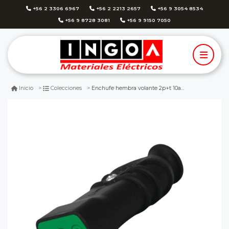
+56 2 3306 6967
+56 2 2213 2657
+56 9 3054 8534
+56 9 8728 3081
+56 9 9150 7050
Enchufe hembra volante 2p+t 10a 250v dom. negro - fanton
Inicio
Colecciones